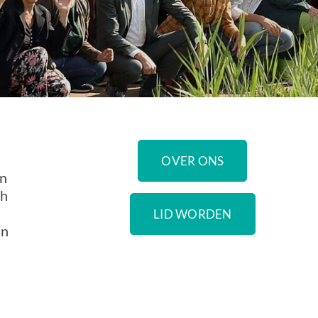
OVER ONS
en
ch
LID WORDEN
an