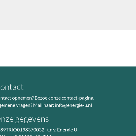
ontact
ntact opnemen? Bezoek
onze contact-pagina
.
gemene vragen? Mail naar:
info@energie-u.nl
nze gegevens
89TRIO0198370032 t.n.v. Energie U