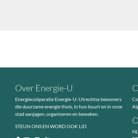
Over Energie-U
C
Energiecoöperatie Energie-U: Utrechtse bewoners
Co
die duurzame energie thuis, in hun buurt en in onze
Al
stad aanjagen, organiseren en bewaken.
O
STEUN ONS EN WORD OOK LID
NL