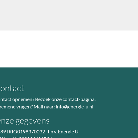
ontact
ntact opnemen? Bezoek
onze contact-pagina
.
gemene vragen? Mail naar:
info@energie-u.nl
nze gegevens
89TRIO0198370032 t.n.v. Energie U