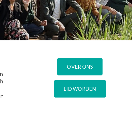
OVER ONS
en
ch
LID WORDEN
an