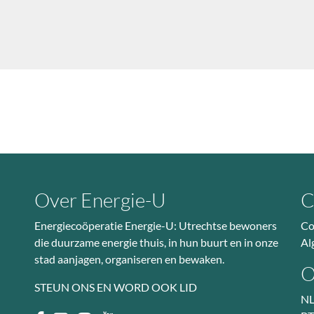
Over Energie-U
C
Energiecoöperatie Energie-U: Utrechtse bewoners
Co
die duurzame energie thuis, in hun buurt en in onze
Al
stad aanjagen, organiseren en bewaken.
O
STEUN ONS EN WORD OOK LID
NL