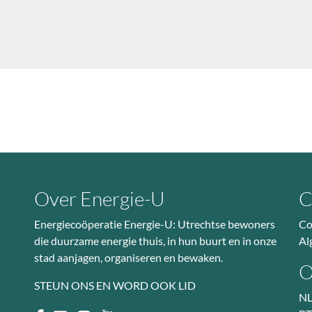
Over Energie-U
C
Energiecoöperatie Energie-U: Utrechtse bewoners
Co
die duurzame energie thuis, in hun buurt en in onze
Al
stad aanjagen, organiseren en bewaken.
O
STEUN ONS EN WORD OOK LID
NL