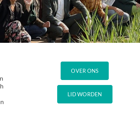
OVER ONS
en
ch
LID WORDEN
an