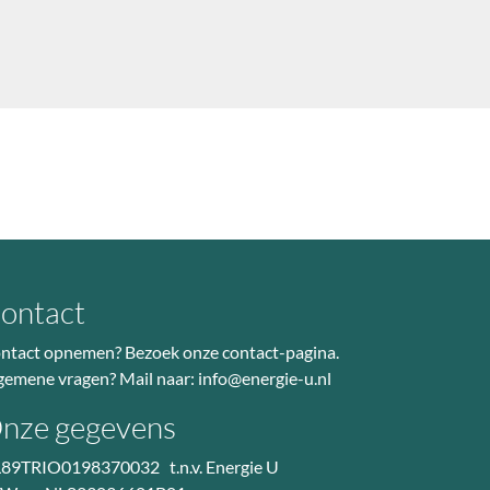
ontact
ntact opnemen? Bezoek
onze contact-pagina
.
gemene vragen? Mail naar:
info@energie-u.nl
nze gegevens
89TRIO0198370032 t.n.v. Energie U