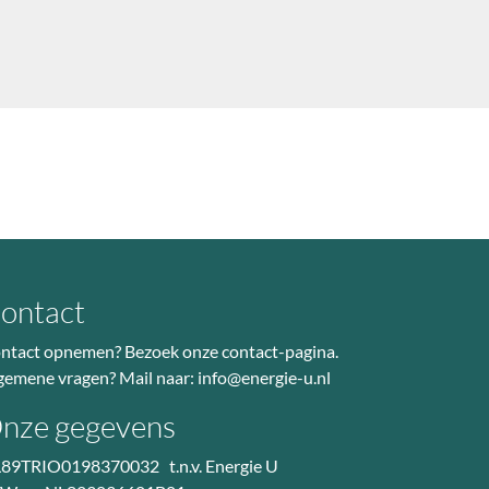
ontact
ntact opnemen? Bezoek
onze contact-pagina
.
gemene vragen? Mail naar:
info@energie-u.nl
nze gegevens
89TRIO0198370032 t.n.v. Energie U