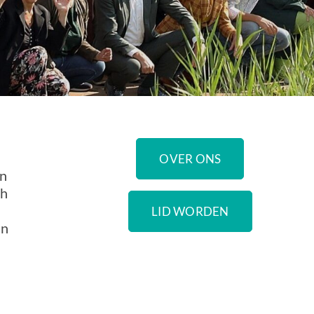
OVER ONS
en
ch
LID WORDEN
an