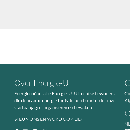
Over Energie-U
C
Energiecoöperatie Energie-U: Utrechtse bewoners
Co
die duurzame energie thuis, in hun buurt en in onze
Al
stad aanjagen, organiseren en bewaken.
O
STEUN ONS EN WORD OOK LID
NL