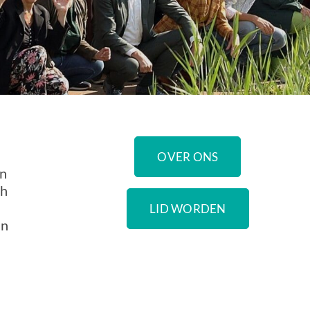
OVER ONS
en
ch
LID WORDEN
an