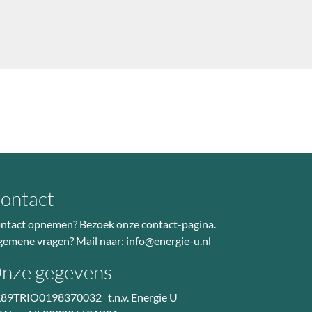
ontact
ntact opnemen? Bezoek
onze contact-pagina
.
gemene vragen? Mail naar:
info@energie-u.nl
nze gegevens
89TRIO0198370032 t.n.v. Energie U