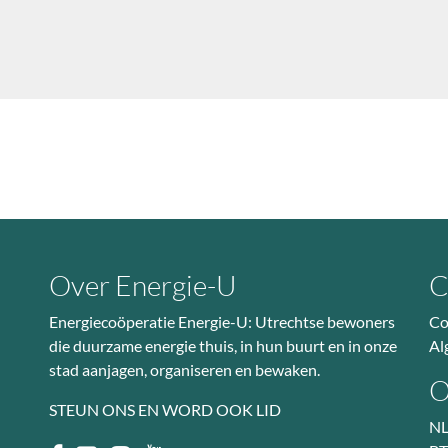
Over Energie-U
C
Energiecoöperatie Energie-U: Utrechtse bewoners
Co
die duurzame energie thuis, in hun buurt en in onze
Al
stad aanjagen, organiseren en bewaken.
O
STEUN ONS EN WORD OOK LID
NL