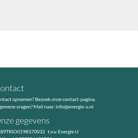
ontact
ntact opnemen? Bezoek
onze contact-pagina
.
gemene vragen? Mail naar:
info@energie-u.nl
nze gegevens
89TRIO0198370032 t.n.v. Energie U