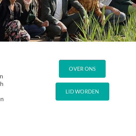
OVER ONS
en
ch
LID WORDEN
an