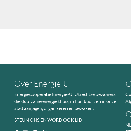
Over Energie-U
C
Energiecoöperatie Energie-U: Utrechtse bewoners
Co
die duurzame energie thuis, in hun buurt en in onze
Al
stad aanjagen, organiseren en bewaken.
O
STEUN ONS EN WORD OOK LID
NL