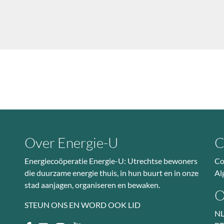
Over Energie-U
C
Energiecoöperatie Energie-U: Utrechtse bewoners
Co
die duurzame energie thuis, in hun buurt en in onze
Al
stad aanjagen, organiseren en bewaken.
O
STEUN ONS EN WORD OOK LID
NL