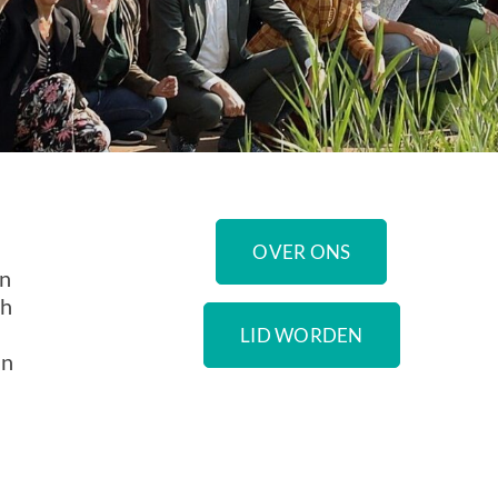
OVER ONS
en
ch
LID WORDEN
an