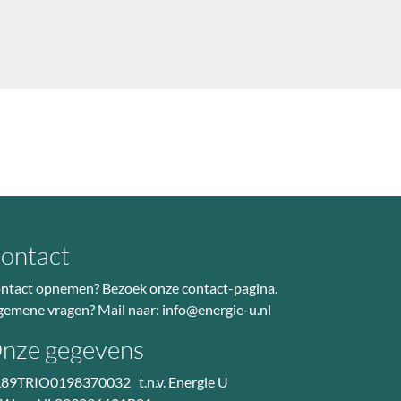
ontact
ntact opnemen? Bezoek
onze contact-pagina
.
gemene vragen? Mail naar:
info@energie-u.nl
nze gegevens
89TRIO0198370032 t.n.v. Energie U