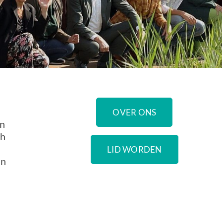
OVER ONS
en
ch
LID WORDEN
an