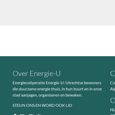
Over Energie-U
C
Energiecoöperatie Energie-U: Utrechtse bewoners
Co
die duurzame energie thuis, in hun buurt en in onze
Al
stad aanjagen, organiseren en bewaken.
O
STEUN ONS EN WORD OOK LID
NL