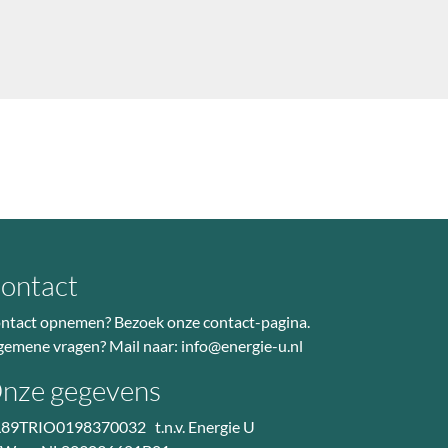
ontact
ntact opnemen? Bezoek
onze contact-pagina
.
gemene vragen? Mail naar:
info@energie-u.nl
nze gegevens
89TRIO0198370032 t.n.v. Energie U