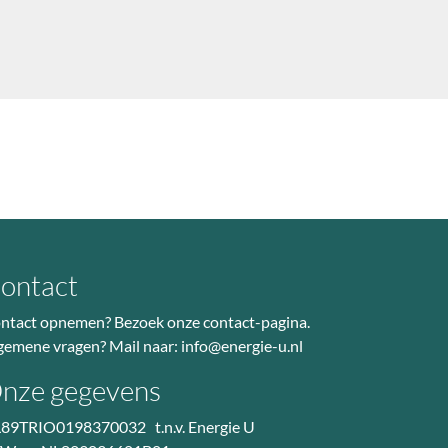
ontact
ntact opnemen? Bezoek
onze contact-pagina
.
gemene vragen? Mail naar:
info@energie-u.nl
nze gegevens
89TRIO0198370032 t.n.v. Energie U