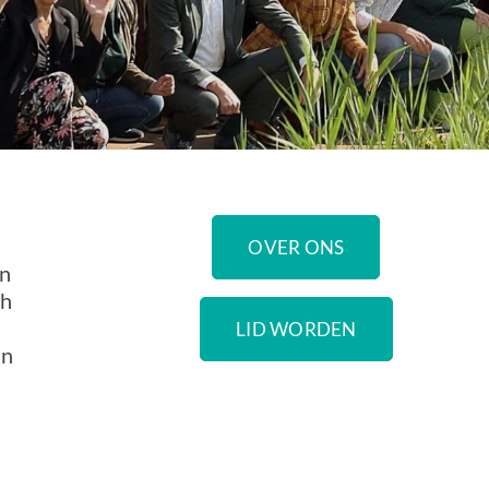
OVER ONS
en
ch
LID WORDEN
an