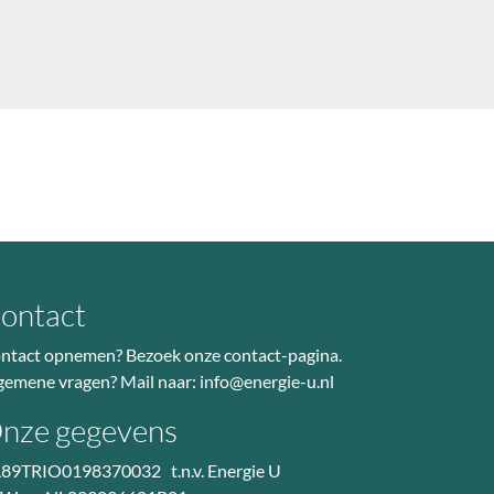
ontact
ntact opnemen? Bezoek
onze contact-pagina
.
gemene vragen? Mail naar:
info@energie-u.nl
nze gegevens
89TRIO0198370032 t.n.v. Energie U