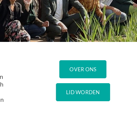
OVER ONS
en
ch
LID WORDEN
an