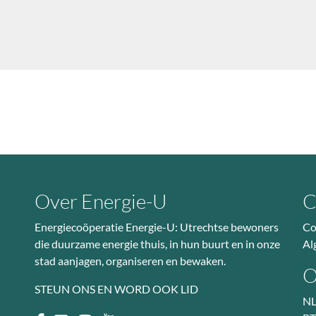
Over Energie-U
C
Energiecoöperatie Energie-U: Utrechtse bewoners
Co
die duurzame energie thuis, in hun buurt en in onze
Al
stad aanjagen, organiseren en bewaken.
O
STEUN ONS EN WORD OOK LID
NL