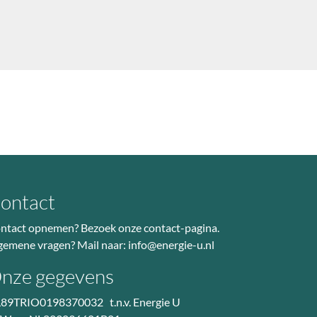
ontact
ntact opnemen? Bezoek
onze contact-pagina
.
gemene vragen? Mail naar:
info@energie-u.nl
nze gegevens
89TRIO0198370032 t.n.v. Energie U