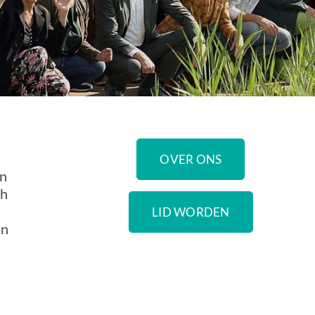
OVER ONS
en
ch
LID WORDEN
an