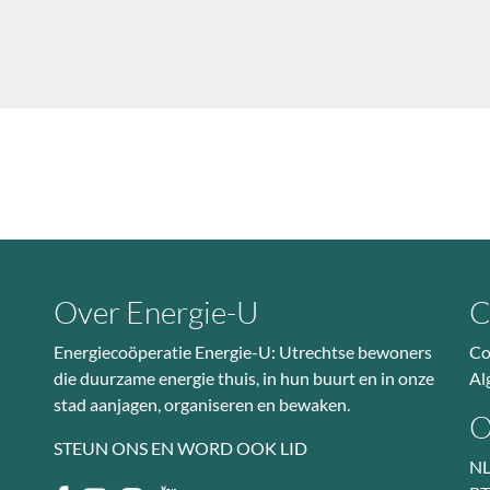
Over Energie-U
C
Energiecoöperatie Energie-U: Utrechtse bewoners
Co
die duurzame energie thuis, in hun buurt en in onze
Al
stad aanjagen, organiseren en bewaken.
O
STEUN ONS EN WORD OOK LID
NL