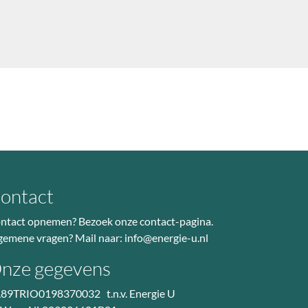
ontact
ntact opnemen? Bezoek
onze contact-pagina
.
gemene vragen? Mail naar:
info@energie-u.nl
nze gegevens
89TRIO0198370032 t.n.v. Energie U