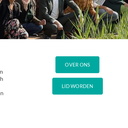
OVER ONS
en
ch
LID WORDEN
an