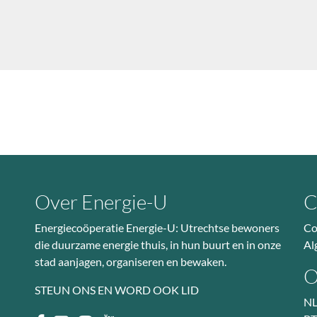
Over Energie-U
C
Energiecoöperatie Energie-U: Utrechtse bewoners
Co
die duurzame energie thuis, in hun buurt en in onze
Al
stad aanjagen, organiseren en bewaken.
O
STEUN ONS EN WORD OOK LID
NL