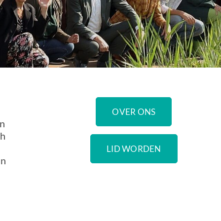
OVER ONS
en
ch
LID WORDEN
an