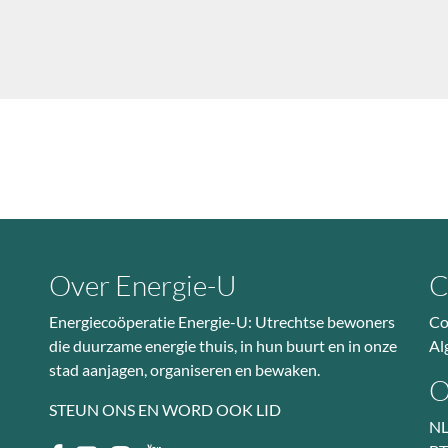
Over Energie-U
C
Energiecoöperatie Energie-U: Utrechtse bewoners
Co
die duurzame energie thuis, in hun buurt en in onze
Al
stad aanjagen, organiseren en bewaken.
O
STEUN ONS EN WORD OOK LID
NL