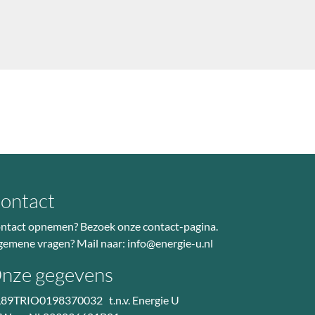
ontact
ntact opnemen? Bezoek
onze contact-pagina
.
gemene vragen? Mail naar:
info@energie-u.nl
nze gegevens
89TRIO0198370032 t.n.v. Energie U