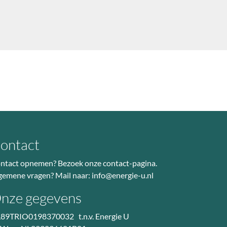
ontact
ntact opnemen? Bezoek
onze contact-pagina
.
gemene vragen? Mail naar:
info@energie-u.nl
nze gegevens
89TRIO0198370032 t.n.v. Energie U