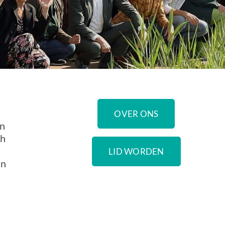
OVER ONS
en
ch
LID WORDEN
an