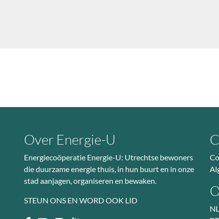
Over Energie-U
C
Energiecoöperatie Energie-U: Utrechtse bewoners
Co
die duurzame energie thuis, in hun buurt en in onze
Al
stad aanjagen, organiseren en bewaken.
O
STEUN ONS EN WORD OOK LID
NL