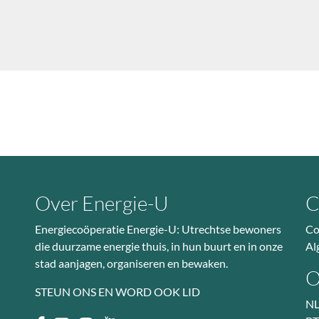
Over Energie-U
C
Energiecoöperatie Energie-U: Utrechtse bewoners
Co
die duurzame energie thuis, in hun buurt en in onze
Al
stad aanjagen, organiseren en bewaken.
O
STEUN ONS EN WORD OOK LID
NL