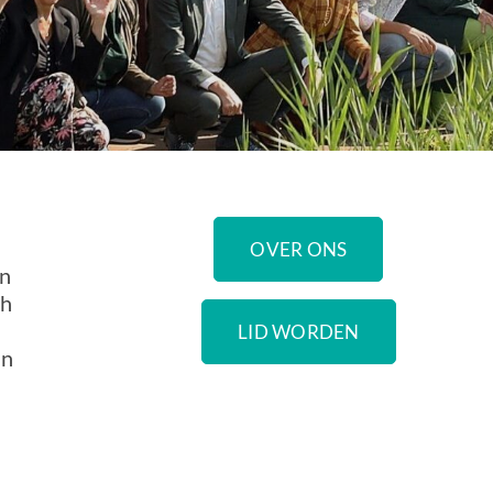
OVER ONS
en
ch
LID WORDEN
an