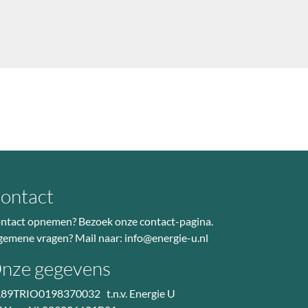
ontact
ntact opnemen? Bezoek
onze contact-pagina
.
gemene vragen? Mail naar:
info@energie-u.nl
nze gegevens
89TRIO0198370032 t.n.v. Energie U