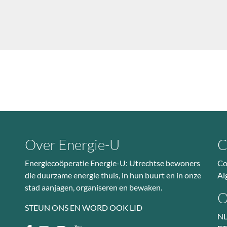
Over Energie-U
C
Energiecoöperatie Energie-U: Utrechtse bewoners
Co
die duurzame energie thuis, in hun buurt en in onze
Al
stad aanjagen, organiseren en bewaken.
O
STEUN ONS EN WORD OOK LID
NL