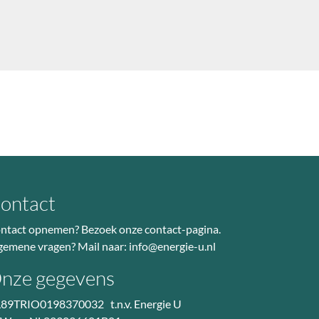
ontact
ntact opnemen? Bezoek
onze contact-pagina
.
gemene vragen? Mail naar:
info@energie-u.nl
nze gegevens
89TRIO0198370032 t.n.v. Energie U