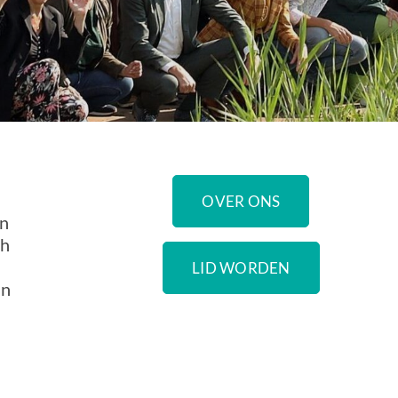
OVER ONS
en
ch
LID WORDEN
an