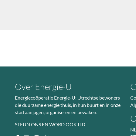
Over Energie-U
C
Energiecoöperatie Energie-U: Utrechtse bewoners
Co
die duurzame energie thuis, in hun buurt en in onze
Al
stad aanjagen, organiseren en bewaken.
O
STEUN ONS EN WORD OOK LID
NL