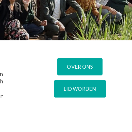
OVER ONS
en
ch
LID WORDEN
an