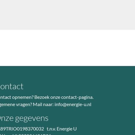
ontact
ntact opnemen? Bezoek
onze contact-pagina
.
gemene vragen? Mail naar:
info@energie-u.nl
nze gegevens
89TRIO0198370032 t.n.v. Energie U