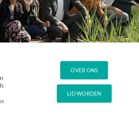
OVER ONS
en
ch
LID WORDEN
an