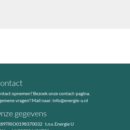
ontact
ntact opnemen? Bezoek
onze contact-pagina
.
gemene vragen? Mail naar:
info@energie-u.nl
nze gegevens
89TRIO0198370032 t.n.v. Energie U