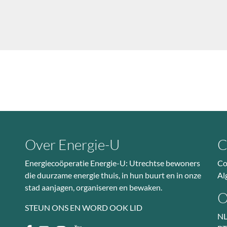
Over Energie-U
C
Energiecoöperatie Energie-U: Utrechtse bewoners
Co
die duurzame energie thuis, in hun buurt en in onze
Al
stad aanjagen, organiseren en bewaken.
O
STEUN ONS EN WORD OOK LID
NL