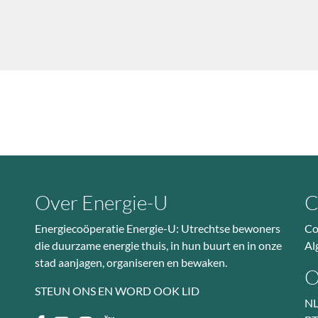
Over Energie-U
C
Energiecoöperatie Energie-U: Utrechtse bewoners
Co
die duurzame energie thuis, in hun buurt en in onze
Al
stad aanjagen, organiseren en bewaken.
O
STEUN ONS EN WORD OOK LID
NL