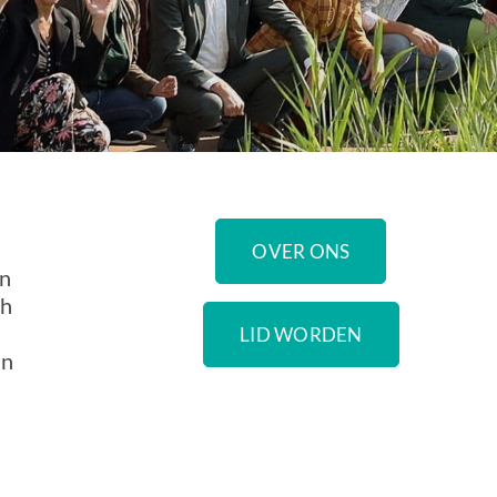
OVER ONS
en
ch
LID WORDEN
an