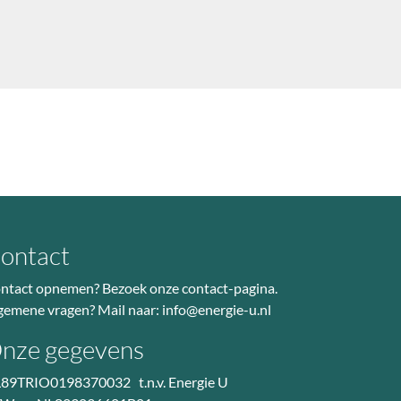
ontact
ntact opnemen? Bezoek
onze contact-pagina
.
gemene vragen? Mail naar:
info@energie-u.nl
nze gegevens
89TRIO0198370032 t.n.v. Energie U