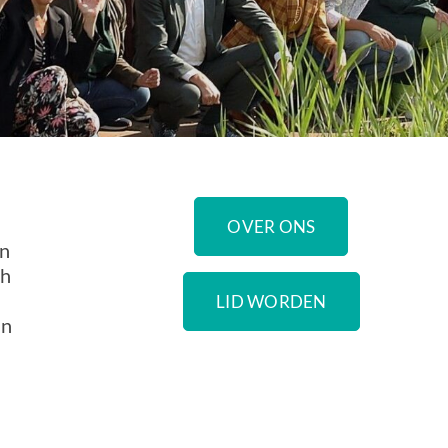
OVER ONS
en
ch
LID WORDEN
an