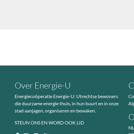
Over Energie-U
C
Energiecoöperatie Energie-U: Utrechtse bewoners
Co
die duurzame energie thuis, in hun buurt en in onze
Al
stad aanjagen, organiseren en bewaken.
O
STEUN ONS EN WORD OOK LID
NL