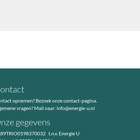
ontact
ntact opnemen? Bezoek
onze contact-pagina
.
gemene vragen? Mail naar:
info@energie-u.nl
nze gegevens
89TRIO0198370032 t.n.v. Energie U