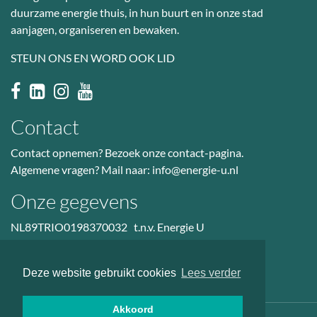
duurzame energie thuis, in hun buurt en in onze stad
aanjagen, organiseren en bewaken.
STEUN ONS EN WORD OOK LID
Contact
Contact opnemen? Bezoek
onze contact-pagina
.
Algemene vragen? Mail naar:
info@energie-u.nl
Onze gegevens
NL89TRIO0198370032 t.n.v. Energie U
BTW nr: NL823036601B01
KvK: 50985914
Deze website gebruikt cookies
Lees verder
Akkoord