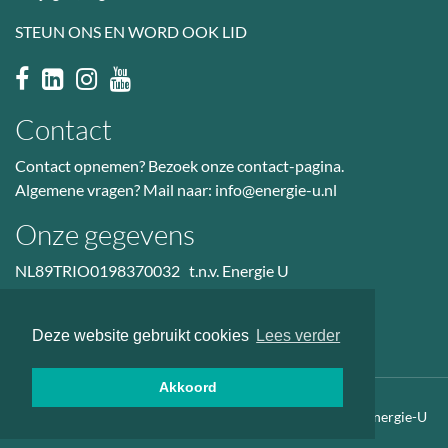
STEUN ONS EN WORD OOK LID
Contact
Contact opnemen? Bezoek
onze contact-pagina
.
Algemene vragen? Mail naar:
info@energie-u.nl
Onze gegevens
NL89TRIO0198370032 t.n.v. Energie U
BTW nr: NL823036601B01
KvK: 50985914
Deze website gebruikt cookies
Lees verder
Akkoord
Auteursrechten
Privacyverklaring
Sitemap
© 2026 Energie-U