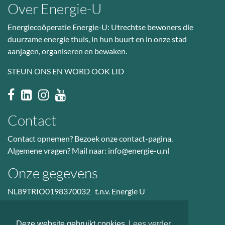
Over Energie-U
Energiecoöperatie Energie-U: Utrechtse bewoners die
duurzame energie thuis, in hun buurt en in onze stad
aanjagen, organiseren en bewaken.
STEUN ONS EN WORD OOK LID
Contact
Contact opnemen? Bezoek
onze contact-pagina
.
Algemene vragen? Mail naar:
info@energie-u.nl
Onze gegevens
NL89TRIO0198370032 t.n.v. Energie U
BTW nr: NL823036601B01
KvK: 50985914
Deze website gebruikt cookies
Lees verder