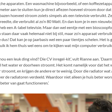
sche apparaten. Een wasmachine bijvoorbeeld, of een koffiezetappa
meter aan te sluiten kun je direct aflezen hoeveel stroom door dat 
bazen hoeveel stroom zoiets simpels als een televisie verbruikt. Ze
reedte, die verbruikt al zo’n 80 Watt. En dan kom je in een nie
k heb een A-label televisie. Maar dan wel eentje met een bioscoopf
staan daar vaak helemaal niet bij stil, maar zo’n apparaat verbruik
 dus! Dat kan je op jaarbasis wel een paar tientjes schelen. Het is
uik ik hem thuis wel eens om te kijken wat mijn computer verbruikt,
 nou een leuk ding vind? Die CV inregel-kit’, vult Rianne aan. ’Daar
l het water er doorheen stroomt. Het komt namelijk voor dat het w
r stroomt, en krijgen de andere er te weinig. Door die radiator wat 
ver de radiatoren verdeeld. Waardoor niet alleen je huis beter wo
 beter van gaat functioneren.’