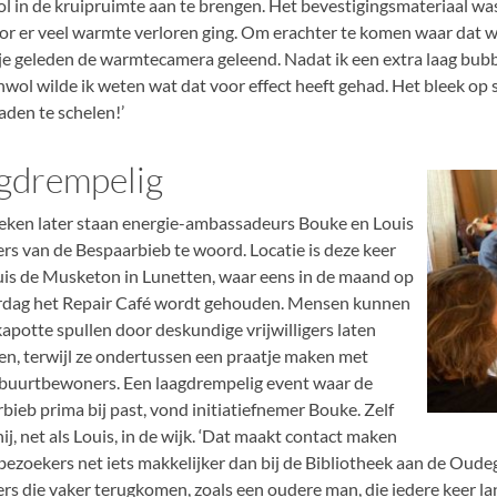
l in de kruipruimte aan te brengen. Het bevestigingsmateriaal was 
r er veel warmte verloren ging. Om erachter te komen waar dat wa
dje geleden de warmtecamera geleend. Nadat ik een extra laag bubb
nwol wilde ik weten wat dat voor effect heeft gehad. Het bleek op
aden te schelen!’
gdrempelig
ken later staan energie-ambassadeurs Bouke en Louis
rs van de Bespaarbieb te woord. Locatie is deze keer
is de Musketon in Lunetten, waar eens in de maand op
rdag het Repair Café wordt gehouden. Mensen kunnen
kapotte spullen door deskundige vrijwilligers laten
en, terwijl ze ondertussen een praatje maken met
buurtbewoners. Een laagdrempelig event waar de
bieb prima bij past, vond initiatiefnemer Bouke. Zelf
ij, net als Louis, in de wijk. ‘Dat maakt contact maken
bezoekers net iets makkelijker dan bij de Bibliotheek aan de Ou
rs die vaker terugkomen, zoals een oudere man, die iedere keer l