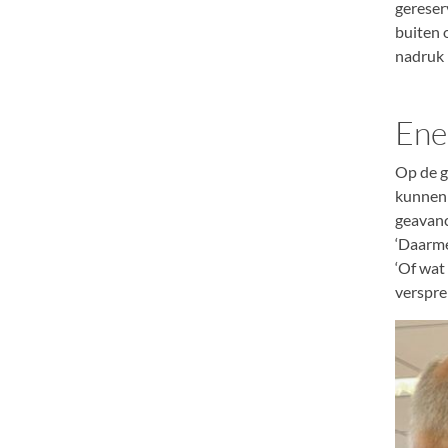
gereser
buiten 
nadruk 
Ene
Op de g
kunnen 
geavanc
‘Daarme
‘Of wat
verspre