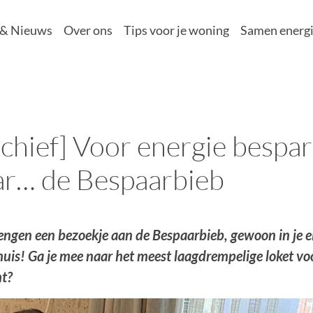
 & Nieuws
Over ons
Tips voor je woning
Samen energi
chief] Voor energie bespar
ar… de Bespaarbieb
ngen een bezoekje aan de Bespaarbieb, gewoon in je ei
uis! Ga je mee naar het meest laagdrempelige loket vo
ht?