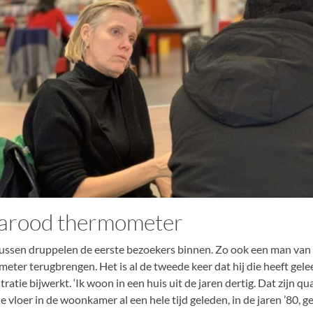
rarood thermometer
ssen druppelen de eerste bezoekers binnen. Zo ook een man van e
ter terugbrengen. Het is al de tweede keer dat hij die heeft geleen
ratie bijwerkt. ‘Ik woon in een huis uit de jaren dertig. Dat zijn qua
e vloer in de woonkamer al een hele tijd geleden, in de jaren ’80, g