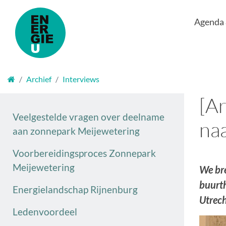
Agenda
Welkom
Archief
Interviews
[Ar
Veelgestelde vragen over deelname
na
aan zonnepark Meijewetering
Voorbereidingsproces Zonnepark
Meijewetering
We bre
buurth
Energielandschap Rijnenburg
Utrec
Ledenvoordeel