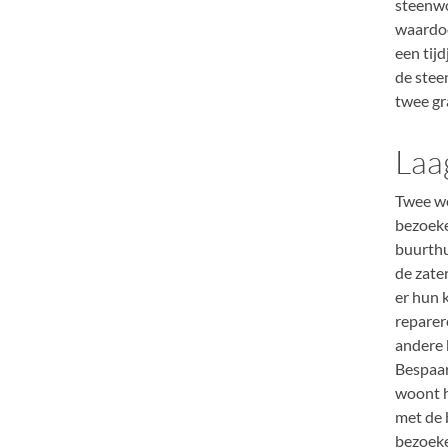
steenwo
waardoo
een tij
de stee
twee gr
Laa
Twee we
bezoeke
buurthu
de zate
er hun 
reparer
andere 
Bespaar
woont h
met de 
bezoeke