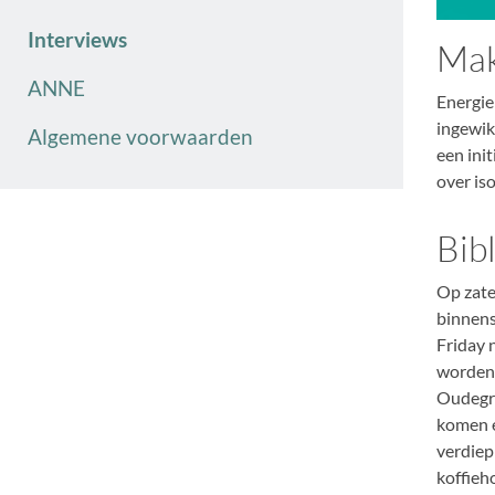
Interviews
Mak
ANNE
Energie
ingewik
Algemene voorwaarden
een ini
over is
Bib
Op zate
binnens
Friday 
worden 
Oudegra
komen e
verdiepi
koffieh