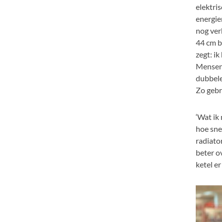
elektri
energie
nog ver
44 cm b
zegt: i
Mensen 
dubbele
Zo gebr
‘Wat ik
hoe sne
radiato
beter o
ketel er