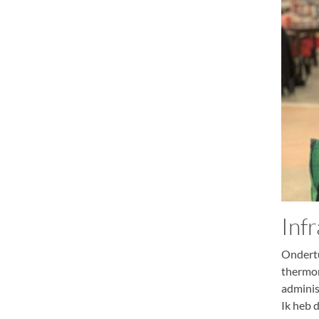
Inf
Ondertu
thermome
administ
Ik heb d