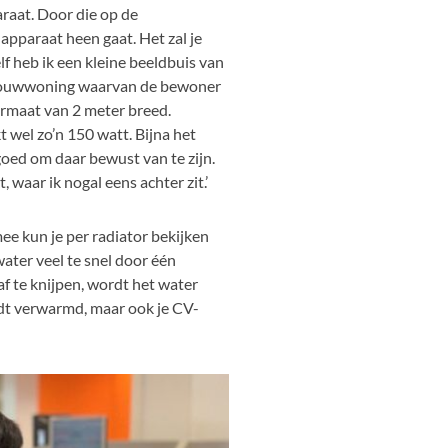
raat. Door die op de
apparaat heen gaat. Het zal je
lf heb ik een kleine beeldbuis van
uwbouwwoning waarvan de bewoner
ormaat van 2 meter breed.
t wel zo’n 150 watt. Bijna het
 goed om daar bewust van te zijn.
 waar ik nogal eens achter zit.’
mee kun je per radiator bekijken
ater veel te snel door één
af te knijpen, wordt het water
rdt verwarmd, maar ook je CV-