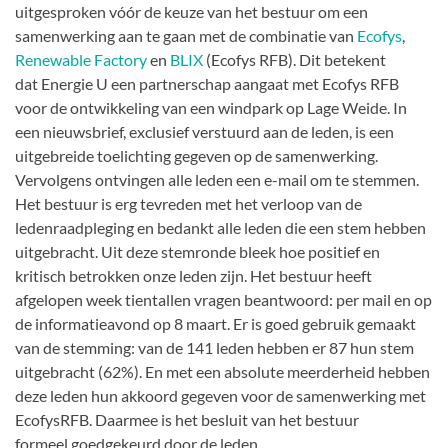
uitgesproken vóór de keuze van het bestuur om een
samenwerking aan te gaan met de combinatie van
Ecofys
,
Renewable Factory
en
BLIX
(Ecofys RFB). Dit betekent
dat Energie U een partnerschap aangaat met Ecofys RFB
voor de ontwikkeling van een windpark op Lage Weide. In
een nieuwsbrief, exclusief verstuurd aan de leden, is een
uitgebreide toelichting gegeven op de samenwerking.
Vervolgens ontvingen alle leden een e-mail om te stemmen.
Het bestuur is erg tevreden met het verloop van de
ledenraadpleging en bedankt alle leden die een stem hebben
uitgebracht. Uit deze stemronde bleek hoe positief en
kritisch betrokken onze leden zijn. Het bestuur heeft
afgelopen week tientallen vragen beantwoord: per mail en op
de informatieavond op 8 maart. Er is goed gebruik gemaakt
van de stemming: van de 141 leden hebben er 87 hun stem
uitgebracht (62%). En met een absolute meerderheid hebben
deze leden hun akkoord gegeven voor de samenwerking met
EcofysRFB. Daarmee is het besluit van het bestuur
formeel goedgekeurd door de leden.