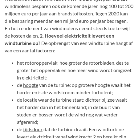
windmolens besparen ook de komende jaren nog 100 tot 200
miljoen euro per jaar aan brandstofkosten. Tegen 2020 kan
die besparing meer dan een miljard euro per jaar bedragen.
En het rendement van windmolens neemt steeds toe terwijl
de kosten dalen.
2. Hoeveel elektriciteit levert een
windturbine op?
De opbrengst van een windturbine hangt af
van een aantal factoren:
het
rotoroppervlak
: hoe groter de rotorbladen, des te
groter het oppervlak en hoe meer wind wordt omgezet
in elektriciteit;
de
hoogte
van de turbine: op grotere hoogte waait het
harder en is de windstroom minder turbulent;
de
locatie
waar de turbine staat: dichter bij zee waait
het harder dan in het binnenland; in de buurt van
steden en bossen wordt de wind nog wat verder
afgeremd;
de
tijdsduur
dat de turbine draait. Een windturbine
levert elektriciteit vanaf windkracht 2 en bereikt zijn