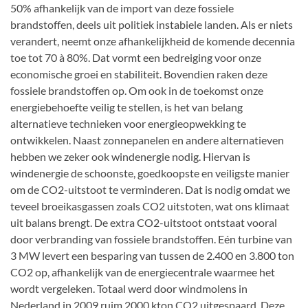
50% afhankelijk van de import van deze fossiele
brandstoffen, deels uit politiek instabiele landen. Als er niets
verandert, neemt onze afhankelijkheid de komende decennia
toe tot 70 à 80%. Dat vormt een bedreiging voor onze
economische groei en stabiliteit. Bovendien raken deze
fossiele brandstoffen op. Om ook in de toekomst onze
energiebehoefte veilig te stellen, is het van belang
alternatieve technieken voor energieopwekking te
ontwikkelen. Naast zonnepanelen en andere alternatieven
hebben we zeker ook windenergie nodig. Hiervan is
windenergie de schoonste, goedkoopste en veiligste manier
om de CO2-uitstoot te verminderen. Dat is nodig omdat we
teveel broeikasgassen zoals CO2 uitstoten, wat ons klimaat
uit balans brengt. De extra CO2-uitstoot ontstaat vooral
door verbranding van fossiele brandstoffen. Eén turbine van
3 MW levert een besparing van tussen de 2.400 en 3.800 ton
CO2 op, afhankelijk van de energiecentrale waarmee het
wordt vergeleken. Totaal werd door windmolens in
Nederland in 2009 ruim 2000 kton CO2 uitgespaard. Deze