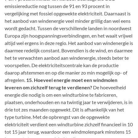
emissiereductie nog tussen de 91 en 93 procent in
vergelijking met fossiel opgewekte elektriciteit. Daarnaast is
het aanbod van windenergie veel minder grillig dan wel eens
wordt gedacht. Tussen de verschillende landen in noordwest
Europa zijn hoogspanningsverbindingen, en het waait vrijwel
altijd wel ergens in deze regio. Het aanbod van windenergie is
daarmee redelijk constant. Bovendien is de wind, en daarmee
het te verwachten aanbod aan windenergie, steeds beter te
voorspellen. De elektriciteitscentrale kan de productie
daarop afstemmen en op die manier zo min mogelijk op- of
afregelen.
15. Hoeveel energie moet een windmolen
leveren om zichzelf terug te verdienen?
De hoeveelheid
energie die nodig is om een windturbine te fabriceren,
plaatsen, onderhouden en na twintig jaar te verwijderen, is in
drie tot zes maanden opgewekt. Dit is afhankelijk van het
type turbine. Met de opbrengst van de opgewekte
elektriciteit verdient een windturbine zichzelf financieel in 10
tot 15 jaar terug, waardoor een windmolenpark minstens 15