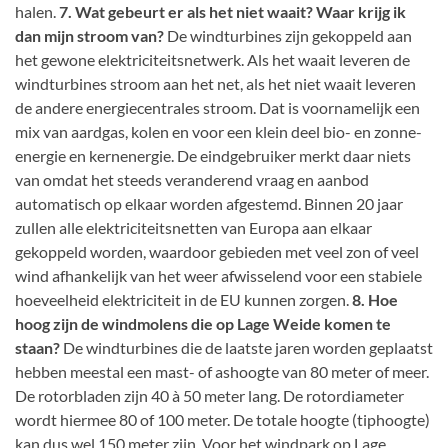
halen.
7. Wat gebeurt er als het niet waait? Waar krijg ik
dan mijn stroom van?
De windturbines zijn gekoppeld aan
het gewone elektriciteitsnetwerk. Als het waait leveren de
windturbines stroom aan het net, als het niet waait leveren
de andere energiecentrales stroom. Dat is voornamelijk een
mix van aardgas, kolen en voor een klein deel bio- en zonne-
energie en kernenergie. De eindgebruiker merkt daar niets
van omdat het steeds veranderend vraag en aanbod
automatisch op elkaar worden afgestemd. Binnen 20 jaar
zullen alle elektriciteitsnetten van Europa aan elkaar
gekoppeld worden, waardoor gebieden met veel zon of veel
wind afhankelijk van het weer afwisselend voor een stabiele
hoeveelheid elektriciteit in de EU kunnen zorgen.
8. Hoe
hoog zijn de windmolens die op Lage Weide komen te
staan?
De windturbines die de laatste jaren worden geplaatst
hebben meestal een mast- of ashoogte van 80 meter of meer.
De rotorbladen zijn 40 à 50 meter lang. De rotordiameter
wordt hiermee 80 of 100 meter. De totale hoogte (tiphoogte)
kan dus wel 150 meter zijn. Voor het windpark op Lage