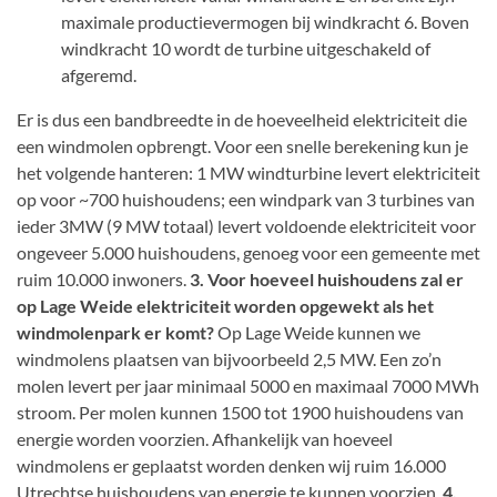
maximale productievermogen bij windkracht 6. Boven
windkracht 10 wordt de turbine uitgeschakeld of
afgeremd.
Er is dus een bandbreedte in de hoeveelheid elektriciteit die
een windmolen opbrengt. Voor een snelle berekening kun je
het volgende hanteren: 1 MW windturbine levert elektriciteit
op voor ~700 huishoudens; een windpark van 3 turbines van
ieder 3MW (9 MW totaal) levert voldoende elektriciteit voor
ongeveer 5.000 huishoudens, genoeg voor een gemeente met
ruim 10.000 inwoners.
3. Voor hoeveel huishoudens zal er
op Lage Weide elektriciteit worden opgewekt als het
windmolenpark er komt?
Op Lage Weide kunnen we
windmolens plaatsen van bijvoorbeeld 2,5 MW. Een zo’n
molen levert per jaar minimaal 5000 en maximaal 7000 MWh
stroom. Per molen kunnen 1500 tot 1900 huishoudens van
energie worden voorzien. Afhankelijk van hoeveel
windmolens er geplaatst worden denken wij ruim 16.000
Utrechtse huishoudens van energie te kunnen voorzien.
4.