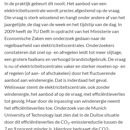
In de praktijk gebeurt dit nooit. Het aanbod van een
elektriciteitscentrale wordt precies afgestemd op de vraag.
Die vraag is sterk wisselend en hangt onder andere af van het
jaargetijde, de dag van de week en het tijdstip van de dag. In
2009 heeft de TU Delft in opdracht van het Ministerie van
Economische Zaken een onderzoek gedaan naar de
regelbaarheid van elektriciteitscentrales. Onderzoekers
constateren dat snel op- en afregelen leidt tot meer slijtage,
een grotere faalkans en verhoogd brandstofgebruik. De vraag
is nu of elektriciteitscentrales vaker en sterker moeten op- en
af regelen (of aan- of afschakelen) door het fluctuerende
aanbod aan windenergie. Dat is inderdaad het geval.
Weliswaar stemt de elektriciteitscentrale, ook zonder
windenergie, het aanbod af op de vraag, met efficiëntieverlies
tot gevolg. Maar door de inpassing van windenergie neemt
het efficiëntieverlies toe. Onderzoek van de Munich
University of Technology laat zien dat in de Duitse situatie
door dit efficiëntieverlies de CO
-emissiereductie tussen de
2
7 en 9 procent minder is. Hierdoor bedraagt die CO2-