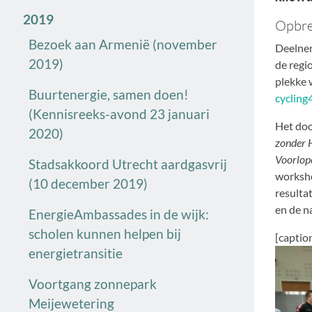
2019
Opbre
Bezoek aan Armenië (november
Deelnem
2019)
de regi
plekke 
Buurtenergie, samen doen!
cycling
(Kennisreeks-avond 23 januari
Het doo
2020)
zonder 
Voorlop
Stadsakkoord Utrecht aardgasvrij
worksho
(10 december 2019)
resulta
en de n
EnergieAmbassades in de wijk:
scholen kunnen helpen bij
[captio
energietransitie
Voortgang zonnepark
Meijewetering