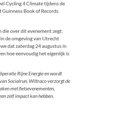
il Cycling 4 Climate tijdens de
ld Guinness Book of Records
n die over dit evenement zegt:
k in de omgeving van Utrecht
 we dat zaterdag 24 augustus in
ien hoe eenvoudig het eigenlijk is
öperatie Rijne Energie en wordt
an Socialrun. Wiltraco verzorgt de
 maken met fietsevenementen,
een zelf impact kan hebben.