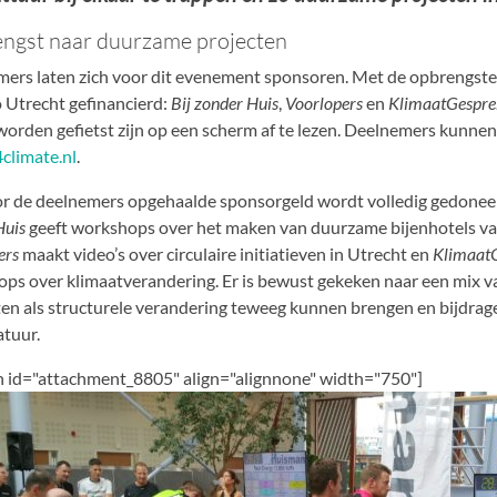
ngst naar duurzame projecten
ers laten zich voor dit evenement sponsoren. Met de opbrengst
o Utrecht gefinancierd:
Bij zonder Huis
,
Voorlopers
en
KlimaatGespre
worden gefietst zijn op een scherm af te lezen. Deelnemers kunnen
4climate.nl
.
r de deelnemers opgehaalde sponsorgeld wordt volledig gedonee
Huis
geeft workshops over het maken van duurzame bijenhotels va
ers
maakt video’s over circulaire initiatieven in Utrecht en
Klimaat
ps over klimaatverandering. Er is bewust gekeken naar een mix va
ten als structurele verandering teweeg kunnen brengen en bijdrage
atuur.
n id="attachment_8805" align="alignnone" width="750"]