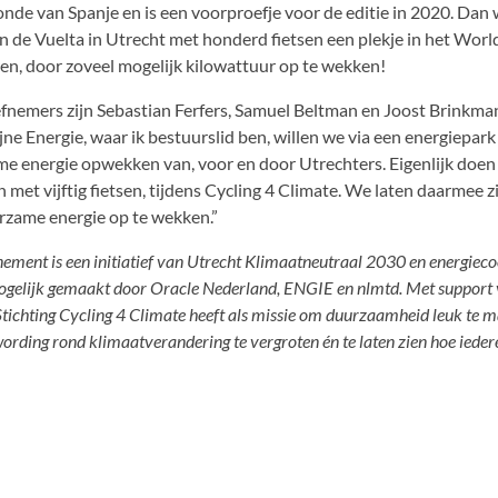
onde van Spanje en is een voorproefje voor de editie in 2020. Dan w
an de Vuelta in Utrecht met honderd fietsen een plekje in het Wor
en, door zoveel mogelijk kilowattuur op te wekken!
iefnemers zijn Sebastian Ferfers, Samuel Beltman en Joost Brinkma
jne Energie, waar ik bestuurslid ben, willen we via een energiepar
e energie opwekken van, voor en door Utrechters. Eigenlijk doen
n met vijftig fietsen, tijdens Cycling 4 Climate. We laten daarmee z
zame energie op te wekken.”
ement is een initiatief van Utrecht Klimaatneutraal 2030 en energieco
gelijk gemaakt door Oracle Nederland, ENGIE en nlmtd. Met support v
 Stichting Cycling 4 Climate heeft als missie om duurzaamheid leuk te
rding rond klimaatverandering te vergroten én te laten zien hoe ieder