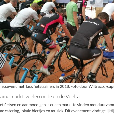
fietsevent met Tacx fietstrainers in 2018. Foto door Wiltraco.[/cap
ame markt, wielerronde en de Vuelta
et fietsen en aanmoedigen is er een markt te vinden met duurzam
e catering, lokale biertjes en muziek. Dit evenement vindt gelijkti