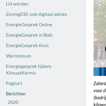
Lid worden
Zonnig030, ook digitaal advies
EnergieGesprek Online
EnergieGesprek in Bieb
EnergieGesprek thuis
Warmtescan
Energiegesprek tijdens
KlimaatKermis
Pagina's
Zaterd
voor d
Berichten
(bedri
2020
kilowa