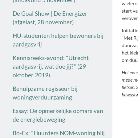
wielerr
start v
De Goal Show | De Energizer
verover
(afgelast, 28 november)
Initiat
HU-studenten helpen bewoners bij
“Met Ri
aardgasvrij
duurzam
het klei
Kennisreeks-avond: "Utrecht
om duur
aardgasvrij, wat doe jij?" (29
Het even
oktober 2019)
mede mo
fietsen.
Behulpzame regisseur bij
bewustwo
woningverduurzaming
Essay: De opmerkelijke opmars van
de energiebeweging
Bo-Ex: "Huurders NOM-woning blij