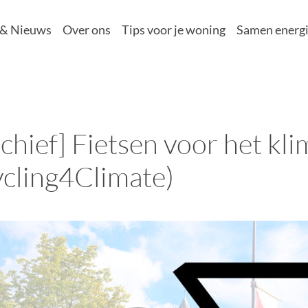
 & Nieuws
Over ons
Tips voor je woning
Samen energi
chief] Fietsen voor het kli
ycling4Climate)