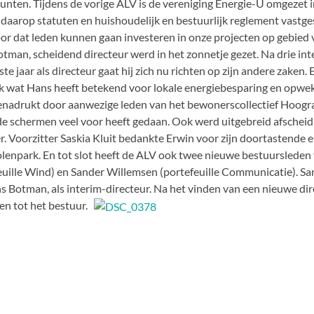
unten. Tijdens de vorige ALV is de vereniging Energie-U omgezet in
 daarop statuten en huishoudelijk en bestuurlijk reglement vastges
oor dat leden kunnen gaan investeren in onze projecten op gebied
tman, scheidend directeur werd in het zonnetje gezet. Na drie inte
ste jaar als directeur gaat hij zich nu richten op zijn andere zaken
jk wat Hans heeft betekend voor lokale energiebesparing en opwek
enadrukt door aanwezige leden van het bewonerscollectief Hoogr
de schermen veel voor heeft gedaan. Ook werd uitgebreid afschei
er. Voorzitter Saskia Kluit bedankte Erwin voor zijn doortastende e
enpark. En tot slot heeft de ALV ook twee nieuwe bestuurslede
euille Wind) en Sander Willemsen (portefeuille Communicatie). S
ns Botman, als interim-directeur. Na het vinden van een nieuwe dir
en tot het bestuur.