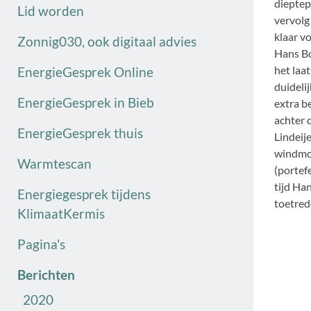
dieptep
Lid worden
vervolg
klaar v
Zonnig030, ook digitaal advies
Hans Bo
het laat
EnergieGesprek Online
duideli
EnergieGesprek in Bieb
extra b
achter 
EnergieGesprek thuis
Lindeij
windmol
Warmtescan
(portef
tijd Ha
Energiegesprek tijdens
toetred
KlimaatKermis
Pagina's
Berichten
2020