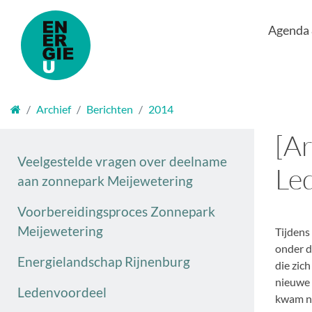
Agenda
Welkom
Archief
Berichten
2014
[Ar
Veelgestelde vragen over deelname
Le
aan zonnepark Meijewetering
Voorbereidingsproces Zonnepark
Meijewetering
Tijdens
onder d
Energielandschap Rijnenburg
die zic
nieuwe 
Ledenvoordeel
kwam na