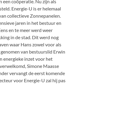
 een coöperatie. Nu zijn als
teld. Energie-U is er helemaal
 van collectieve Zonnepanelen.
nsieve jaren in het bestuur en
. Eens en te meer werd weer
king in de stad. Dit werd nog
aven waar Hans zowel voor als
d genomen van bestuurslid Erwin
n energieke inzet voor het
n verwelkomd, Simone Maasse
ander vervangt de eerst komende
ecteur voor Energie-U zal hij pas