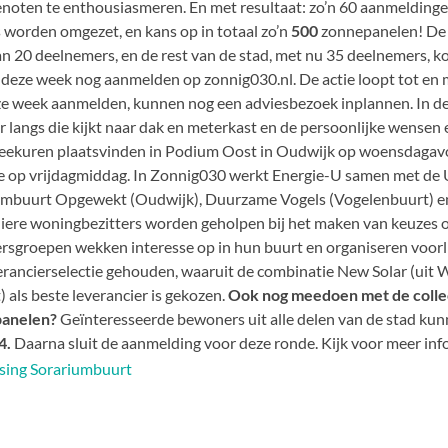
noten te enthousiasmeren. En met resultaat: zo’n 60 aanmeldingen
s worden omgezet, en kans op in totaal zo’n
500
zonnepanelen! De 
n 20 deelnemers, en de rest van de stad, met nu 35 deelnemers, k
h deze week nog aanmelden op zonnig030.nl. De actie loopt tot en 
ze week aanmelden, kunnen nog een adviesbezoek inplannen. In 
r langs die kijkt naar dak en meterkast en de persoonlijke wensen
eekuren plaatsvinden in Podium Oost in Oudwijk op woensdagav
e op vrijdagmiddag. In Zonnig030 werkt Energie-U samen met d
umbuurt Opgewekt (Oudwijk), Duurzame Vogels (Vogelenbuurt) 
liere woningbezitters worden geholpen bij het maken van keuzes 
sgroepen wekken interesse op in hun buurt en organiseren voorl
erancierselectie gehouden, waaruit de combinatie New Solar (ui
) als beste leverancier is gekozen.
Ook nog meedoen met de colle
anelen?
Geïnteresseerde bewoners uit alle delen van de stad ku
4.
Daarna sluit de aanmelding voor deze ronde. Kijk voor meer in