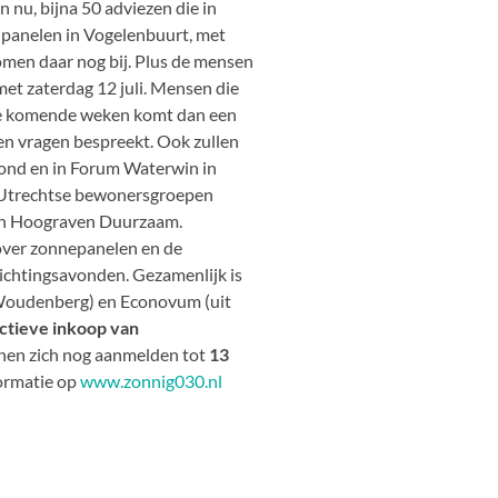
 nu, bijna 50 adviezen die in
panelen in Vogelenbuurt, met
omen daar nog bij. Plus de mensen
met zaterdag 12 juli. Mensen die
de komende weken komt dan een
 en vragen bespreekt. Ook zullen
ond en in Forum Waterwin in
e Utrechtse bewonersgroepen
en Hoograven Duurzaam.
over zonnepanelen en de
ichtingsavonden. Gezamenlijk is
t Woudenberg) en Econovum (uit
ctieve inkoop van
nnen zich nog aanmelden tot
13
formatie op
www.zonnig030.nl