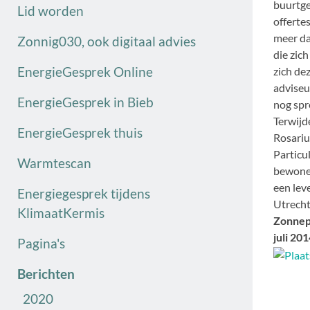
buurtge
Lid worden
offerte
meer da
Zonnig030, ook digitaal advies
die zic
EnergieGesprek Online
zich de
adviseu
EnergieGesprek in Bieb
nog spr
Terwijd
EnergieGesprek thuis
Rosari
Particu
Warmtescan
bewoner
een lev
Energiegesprek tijdens
Utrecht
KlimaatKermis
Zonnep
juli 201
Pagina's
Berichten
2020