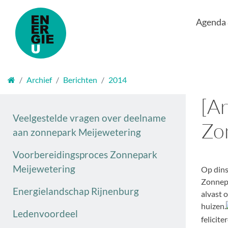
Agenda
Welkom
Archief
Berichten
2014
[Ar
Veelgestelde vragen over deelname
Zo
aan zonnepark Meijewetering
Voorbereidingsproces Zonnepark
Meijewetering
Op dins
Zonnepa
Energielandschap Rijnenburg
alvast 
huizen.
Ledenvoordeel
felicit