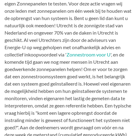
eigen Zonnepanelen te testen. Voor deze actie vragen wij
onze leden met zonnepanelen om één week bij te houden wat
de opbrengst van hun systeem is. Bent u geen lid dan kunt u
natuurlijk ook meedoen! Utrecht is de zonnigste stad van
Nederland en ongeveer 70% van de daken in Utrecht is
geschikt. Al veel Utrechters zijn door de adviseurs van
Energie-U op weg geholpen met onafhankelijk advies en
collectief inkoopvoordeel via '
Zonnestroom voor U
', en de
komende tijd gaan we nog meer mensen in Utrecht aan
goedwerkende zonnepanelen helpen! Om er voor te zorgen
dat een zonnestroomsysteem goed werkt, is het belangrijk
dat een systeem goed geïnstalleerd is. Hoewel veel eigenaren
de mogelijkheid hebben om hun geïnstalleerde systemen te
monitoren, vinden eigenaren het lastig de gemeten data te
interpreteren, omdat ze geen referentie hebben. Een typische
vraag hierbij is "komt een lagere opbrengst doordat de
instraling minder is geweest of functioneert het systeem niet
goed?". Aan de deelnemers wordt gevraagd om vóór en na
deze week de meterstand (cumulatief geproduceerde kWh)