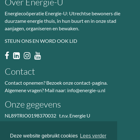
Over Energie-U
Energiecoöperatie Energie-U: Utrechtse bewoners die
duurzame energie thuis, in hun buurt en in onze stad
aanjagen, organiseren en bewaken.
STEUN ONS EN WORD OOK LID
Contact
Contact opnemen? Bezoek
onze contact-pagina
.
Algemene vragen? Mail naar:
info@energie-u.nl
Onze gegevens
NL89TRIO0198370032 t.n.v. Energie U
BTW nr: NL823036601B01
KvK: 50985914
Deze website gebruikt cookies
Lees verder