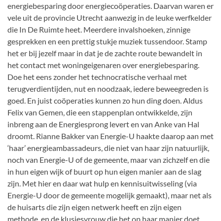
energiebesparing door energiecoöperaties. Daarvan waren er
vele uit de provincie Utrecht aanwezig in de leuke werfkelder
die In De Ruimte heet. Meerdere invalshoeken, zinnige
gesprekken en een prettig stukje muziek tussendoor. Stamp
het er bij jezelf maar in dat je de zachte route bewandelt in
het contact met woningeigenaren over energiebesparing.
Doe het eens zonder het technocratische verhaal met
terugverdientijden, nut en noodzaak, iedere beweegreden is
goed. En juist coöperaties kunnen zo hun ding doen. Aldus
Felix van Gemen, die een stappenplan ontwikkelde, zijn
inbreng aan de Energiesprong levert en van Anke van Hal
droomt. Rianne Bakker van Energie-U haakte daarop aan met
‘haar’ energieambassadeurs, die niet van haar zijn natuurlijk,
noch van Energie-U of de gemeente, maar van zichzelf en die
in hun eigen wijk of buurt op hun eigen manier aan de slag
zijn. Met hier en daar wat hulp en kennisuitwisseling (via
Energie-U door de gemeente mogelijk gemaakt), maar net als
de huisarts die zijn eigen netwerk heeft en zijn eigen
methode, en de klusjesvrouw die het op haar manier doet.