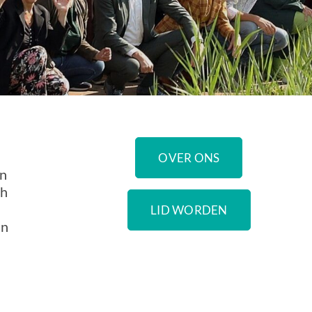
OVER ONS
en
ch
LID WORDEN
an