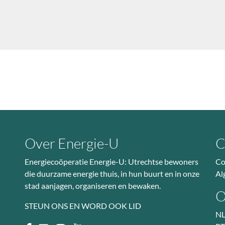
Over Energie-U
C
Energiecoöperatie Energie-U: Utrechtse bewoners
Co
die duurzame energie thuis, in hun buurt en in onze
Al
stad aanjagen, organiseren en bewaken.
O
STEUN ONS EN WORD OOK LID
NL