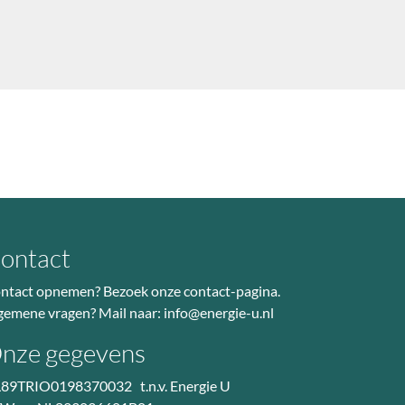
ontact
ntact opnemen? Bezoek
onze contact-pagina
.
gemene vragen? Mail naar:
info@energie-u.nl
nze gegevens
89TRIO0198370032 t.n.v. Energie U