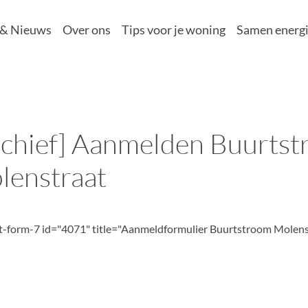
 & Nieuws
Over ons
Tips voor je woning
Samen energi
rchief] Aanmelden Buurts
lenstraat
t-form-7 id="4071" title="Aanmeldformulier Buurtstroom Molen