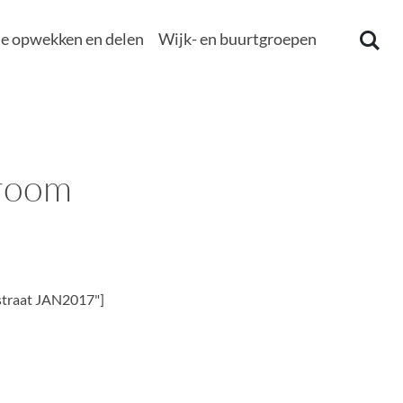
e opwekken en delen
Wijk- en buurtgroepen
troom
straat JAN2017"]