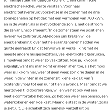
elektrische kachel, wel te verstaan. Voor haar
elektriciteitsverbruik voorziet ze in de zomer met de drie
zonnepanelen op het dak met een vermogen van 700 kWh,
en in de winter, als er niet voldoende zon is, met de stroom
die ze van Eneco afneemt. ‘In de zomer staan we positief en
leveren we zelfs terug. Afgelopen juni kregen wij de
energierekening: over het hele jaar genomen hadden we
quitte gedraaid! En dat terwijl we, in vergelijking met de
meeste andere huisjesbezitters, veel elektriciteit gebruiken,
simpelweg omdat we er zo vaak zitten. Nou ja, ik vooral
eigenlijk, want mij man komt er alleen af en toe, als het mooi
weer is. Ik kom hier, weer of geen weer, zo’n drie dagen in de
week in de winter, in de zomer zit ik er elke dag, van ‘s
ochtends vroeg tot een uur of tien ’s avonds. Maar omdat we
hier zoveel tijd doorbrengen, willen we het ook wel een
beetje comfortabel hebben. Zo hebben we er een Senseo, een
waterkoker en een koelkast. Maar die staat in de winter, zoals
je ziet, uit. Die schakelt zich namelijk vanzelf uit bij