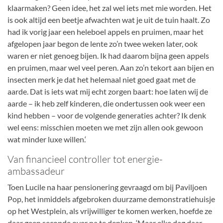
klaarmaken? Geen idee, het zal wel iets met mie worden. Het
is ook altijd een beetje afwachten wat je uit de tuin haalt. Zo
had ik vorig jaar een heleboel appels en pruimen, maar het
afgelopen jaar begon de lente zo’n twee weken later, ook
waren er niet genoeg bijen. Ik had daarom bijna geen appels
en pruimen, maar wel veel peren. Aan zo’n tekort aan bijen en
insecten merk je dat het helemaal niet goed gaat met de
aarde. Dat is iets wat mij echt zorgen baart: hoe laten wij de
aarde – ik heb zelf kinderen, die ondertussen ook weer een
kind hebben – voor de volgende generaties achter? Ik denk
wel eens: misschien moeten we met zijn allen ook gewoon
wat minder luxe willen.‘
Van financieel controller tot energie-
ambassadeur
Toen Lucile na haar pensionering gevraagd om bij Paviljoen
Pop, het inmiddels afgebroken duurzame demonstratiehuisje
op het Westplein, als vrijwilliger te komen werken, hoefde ze
daar geen seconde over na te denken. ‘Maar elke dag daar