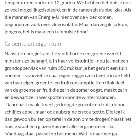
temperaturen onder de 12 graden. We hebben het huisje ook
zo veel mogelijk geïsoleerd, en in de ramen zit dubbel glas. Als
die mannen van Energie-U hier over de vloer komen,
beginnen ze vaak over vloerisolatie. Maar dan zeg ik: ja kom,
jongens, het is maar een tuinhuisje hoor.’
Groente uit eigen tuin
Naast de energietransitie vindt Lucile een groene wereld
minstens zo belangrijk. In haar volkstuintje - nou ja, met een
grondoppervlak van ruim 350 m2 kun je het gerust een tuin
noemen - voorziet ze naar eigen zeggen zo’n beetje in de helft
van haar eigen groente- en fruitconsumptie. Een flink deel
van de groente en fruit die ze in de zomer oogst, maakt ze in
en bewaart ze in weckpotten voor de wintermaanden.
‘Daarnaast maak ik veel gedroogde groente en fruit, dunne
schijfjes appel, maar ook aubergine en courgette. Die leg ik
dan gewoon buiten op tafel in de zon om te drogen’. Naast het
huisje staat een glazen kas met allerlei groente en sla.
‘Vandaag staat paksoi op het menu. Wat ik daarmee ga