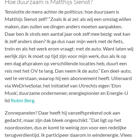
Hoe duurzaam is Matthijs Sienot?
Tenslotte de mens achter de politicus: hoe duurzaam is
Matthijs Sienot zelf? “Zoals ik al zei: als wij een omslag willen
maken, dan zullen we dingen anders moeten aanpakken.
Daar ben ik sinds een aantal jaar ook zelf mee bezig: wat kan
ik zelf anders doen? Ik ga dus naar mijn werk met de fiets,
trein en als het werk erom vraagt: met de auto. Want laten wij
eerlijk zijn: ik moet op tijd zijn voor mijn werk, dus als ik op
een dag afspraken op verschillende locaties heb, duurt een
reis met het OV te lang. Dan neem ik de auto.” Een deel-auto,
wel te verstaan, waarop hij een abonnement heeft. Uiteraard
via WeDriveSolar, het initiatief van Utrechts eigen ‘Elon
Musk’, duurzame ondernemer, energiepionier en Energie-U
lid
Robin Berg
.
Zonnepanelen? Daar heeft hij vanzelfsprekend ook aan
gedacht, maar zijn dak bleek ongeschikt. “Dat ligt op het
noordoosten, dus er komt te weinig zon voor een redelijke
terugverdientijd. Ik participeer daarom in windenergie. Vlees