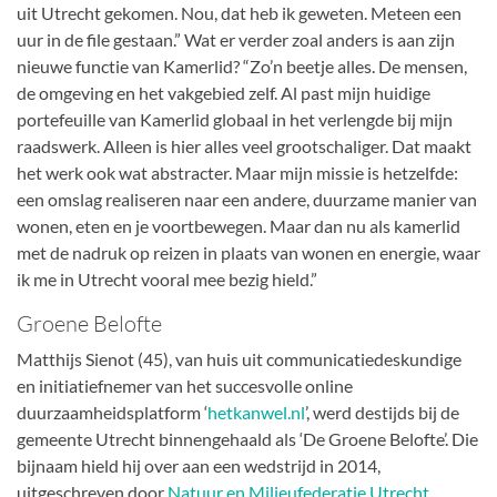
uit Utrecht gekomen. Nou, dat heb ik geweten. Meteen een
uur in de file gestaan.” Wat er verder zoal anders is aan zijn
nieuwe functie van Kamerlid? “Zo’n beetje alles. De mensen,
de omgeving en het vakgebied zelf. Al past mijn huidige
portefeuille van Kamerlid globaal in het verlengde bij mijn
raadswerk. Alleen is hier alles veel grootschaliger. Dat maakt
het werk ook wat abstracter. Maar mijn missie is hetzelfde:
een omslag realiseren naar een andere, duurzame manier van
wonen, eten en je voortbewegen. Maar dan nu als kamerlid
met de nadruk op reizen in plaats van wonen en energie, waar
ik me in Utrecht vooral mee bezig hield.”
Groene Belofte
Matthijs Sienot (45), van huis uit communicatiedeskundige
en initiatiefnemer van het succesvolle online
duurzaamheidsplatform ‘
hetkanwel.nl
’, werd destijds bij de
gemeente Utrecht binnengehaald als ‘De Groene Belofte’. Die
bijnaam hield hij over aan een wedstrijd in 2014,
uitgeschreven door
Natuur en Milieufederatie Utrecht