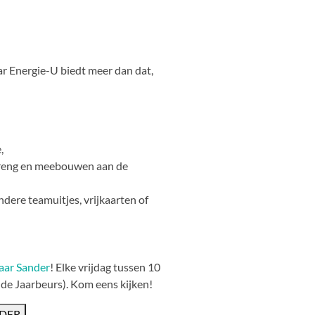
ar Energie-U biedt meer dan dat,
,
nbreng en meebouwen aan de
ondere teamuitjes, vrijkaarten of
aar Sander
! Elke vrijdag tussen 10
de Jaarbeurs). Kom eens kijken!
NDER