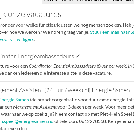
jk onze vacatures
eronder voor welke functies/klussen we nog mensen zoeken. Heb je
over hoe we werken? We horen graag van je.
Stuur een mail naar S
voor vrijwilligers
.
inator Energieambassadeurs ✓
ture voor een
Coördinator EnergieAmbassadeurs (8 uur per week) in 
e danken iedereen die interesse uitte in deze vacature.
ement Assistent (24 uur / week) bij Energie Samen
Energie Samen
(de brancheorganisatie voor duurzame energie-initi
ar een
Management Assistent
voor 3 dagen per week. Voor meer det
 waarnaar we op zoek zijn? Neem contact op met Piet-Hein Speel 
in.speel@energiesamen.nu
of telefoon: 0612278568. Ken je iemand 
 dan even door.