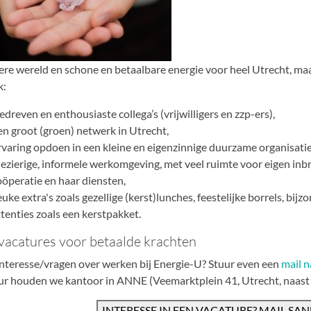
ere wereld en schone en betaalbare energie voor heel Utrecht, ma
k:
edreven en enthousiaste collega’s (vrijwilligers en zzp-ers),
en groot (groen) netwerk in Utrecht,
rvaring opdoen in een kleine en eigenzinnige duurzame organisatie
lezierige, informele werkomgeving, met veel ruimte voor eigen i
oöperatie en haar diensten,
uke extra's zoals gezellige (kerst)lunches, feestelijke borrels, bijz
ttenties zoals een kerstpakket.
vacatures voor betaalde krachten
interesse/vragen over werken bij Energie-U? Stuur even een
mail n
ur houden we kantoor in ANNE (Veemarktplein 41, Utrecht, naast 
INTERESSE IN EEN VACATURE? MAIL SA