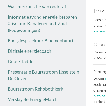
Warmtetransitie van onderaf
Beki
Informatieavond energie besparen
Lees hi
& isolatie Kanaleneiland-Zuid
vragen 
(koopwoningen)
kansen 
Energiespreekuur Bloemenbuurt
Coörd
Digitale energiecoach
De vaca
2020. W
Guus Cladder
Manag
Presentatie Buurtstroom IJsselstein
De Oever
Vanuit
zoek na
Buurtstroom Rehobothkerk
diegene
piet-he
Verslag 4e EnergieMatch
bericht