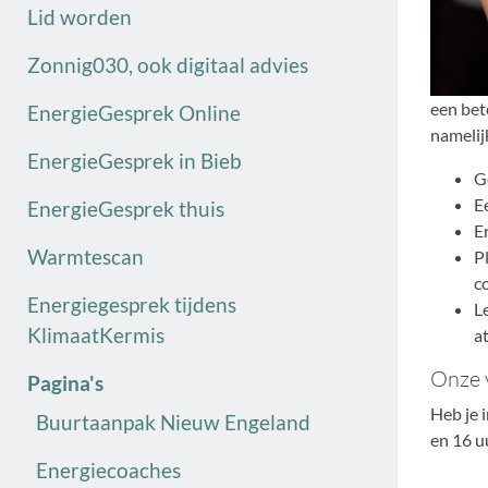
Lid worden
Zonnig030, ook digitaal advies
een bet
EnergieGesprek Online
namelij
EnergieGesprek in Bieb
G
E
EnergieGesprek thuis
E
Warmtescan
P
c
Energiegesprek tijdens
Le
KlimaatKermis
a
Onze 
Pagina's
Heb je 
Buurtaanpak Nieuw Engeland
en 16 u
Energiecoaches