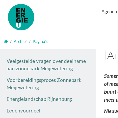
Agenda
Welkom
Archief
Pagina's
[A
Veelgestelde vragen over deelname
aan zonnepark Meijewetering
Samen 
Voorbereidingsproces Zonnepark
of mee
Meijewetering
buurt 
Energielandschap Rijnenburg
meer m
Ledenvoordeel
Nieuw