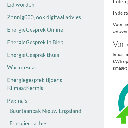
In de r
Lid worden
In de s
Zonnig030, ook digitaal advies
Voor me
EnergieGesprek Online
de over
EnergieGesprek in Bieb
Van 
EnergieGesprek thuis
Sinds m
kWh opg
Warmtescan
smaakt 
Energiegesprek tijdens
KlimaatKermis
Pagina's
Buurtaanpak Nieuw Engeland
Energiecoaches