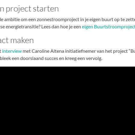
n project starten
 de ambitie om een zonnestroomproject in je eigen buurt op te zette
se energietransitie? Lees dan hoe je een
eigen Buurtstroomprojec
act maken
t
interview
met Caroline Altena initiatiefnemer van het project “B
 bleek een doorslaand succes en kreeg een vervolg.