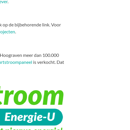
ever
.
ik op de bijbehorende link. Voor
ojecten
.
in Hoograven meer dan
100.000
urtstroompaneel
is verkocht. Dat