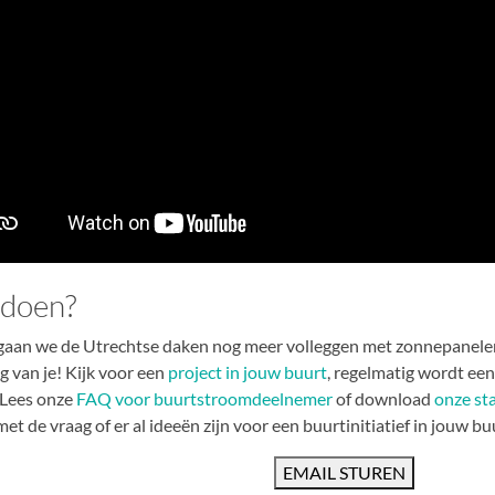
doen?
aan we de Utrechtse daken nog meer volleggen met zonnepanel
g van je! Kijk voor een
project in jouw buurt
, regelmatig wordt een
 Lees onze
FAQ voor buurtstroomdeelnemer
of download
onze st
et de vraag of er al ideeën zijn voor een buurtinitiatief in jouw bu
EMAIL STUREN