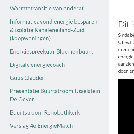
Warmtetransitie van onderaf
Informatieavond energie besparen
Dit 
& isolatie Kanaleneiland-Zuid
Sinds b
(koopwoningen)
Utrecht
in zonn
Energiespreekuur Bloemenbuurt
energie
aanzien
Digitale energiecoach
doen en
Guus Cladder
Presentatie Buurtstroom IJsselstein
De Oever
Buurtstroom Rehobothkerk
Verslag 4e EnergieMatch