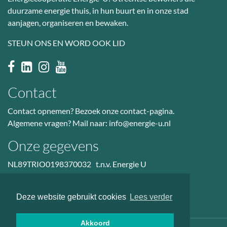
duurzame energie thuis, in hun buurt en in onze stad
aanjagen, organiseren en bewaken.
STEUN ONS EN WORD OOK LID
Contact
Contact opnemen? Bezoek
onze contact-pagina
.
Algemene vragen? Mail naar:
info@energie-u.nl
Onze gegevens
NL89TRIO0198370032 t.n.v. Energie U
BTW nr: NL823036601B01
KvK: 50985914
Deze website gebruikt cookies
Lees verder
Akkoord