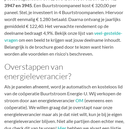
3947 en 3945
. Een Buurtstroompaneel kost € 320,00 per
paneel. Stel, je investeert in 4 Buurtstroompanelen. Hiervoor
wordt eenmalig € 1.280 betaald. Daarna ontvang je jaarlijks
gemiddeld € 122,40. Het verwachte rendement op de
deelname bedraagt 4,9%. Bekijk onze lijst van
veel-gestelde-
vragen
om een beeld te krijgen wat jouw deelname inhoudt.
Belangrijk is de brochure goed door te lezen want hierin
worden alle voordelen en risico's beschreven.
Overstappen van
energieleverancier?
Als je panelen afneemt, word je automatisch en kosteloos lid
van de coöperatie Buurtstroom Energie-U. Wij verkopen de
stroom door aan energieleverancier
OM
(eveneens een
coöperatie). We willen graag dat je overstapt naar onze
energieleverancier maar als je dat niet wilt, kun je bij je eigen
energieleverancier blijven. Niet alle partijen doen echter mee,
dus check dit van te voren!
Hier
hebben we alvast een lijstje