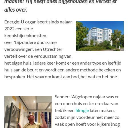
maakte? Hij heeft alles bijgehouden en vertelt er
alles over.
Energie-U organiseert sinds najaar
2022 een serie
kennisbijeenkomsten
over 'bijzondere duurzame
verbouwingen'. Een Utrechter
vertelt over de verduurzaming van
het eigen huis. Iedere keer komt er een ander type en leeftijd
huis aan de beurt en wordt een andere methode bekeken en
besproken. Het waarom komt aan bod, het wat en het hoe.
Sander: "Afgelopen najaar was er
een open huis en ter ere daarvan
heb ik een
filmpje
laten maken,
zodat mijn voordeur niet meer zo
vaak open hoeft voor kijkers (nog