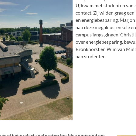
U, kwam met studenten van d
contact. Zij wilden graag een
en energiebesparing. Marjon
aan deze megaklus, enkele e
campus langs gingen. Christi
over energiebesparing, bewu
Bronkhorst en Wim van Minn
aan studenten.
werd het project snel groter: het idee ontstond om