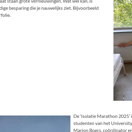
laat staan grote vernieuwingen. Wat wel kan, is
ige besparing die je nauwelijks ziet. Bijvoorbeeld
folie.
De ‘Isolatie Marathon 2025’ is
studenten van het University
Marjon Boers, coördinator e