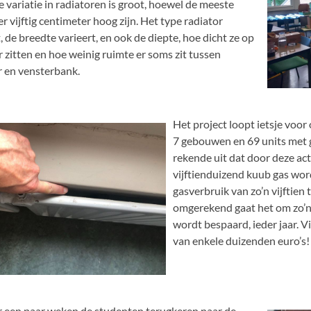
e variatie in radiatoren is groot, hoewel de meeste
r vijftig centimeter hoog zijn. Het type radiator
, de breedte varieert, en ook de diepte, hoe dicht ze op
 zitten en hoe weinig ruimte er soms zit tussen
r en vensterbank.
Het project loopt ietsje voor
7 gebouwen en 69 units met 
rekende uit dat door deze acti
vijftienduizend kuub gas wo
gasverbruik van zo’n vijftien
omgerekend gaat het om zo’n 
wordt bespaard, ieder jaar. 
van enkele duizenden euro’s!
r een paar weken de studenten terugkeren naar de