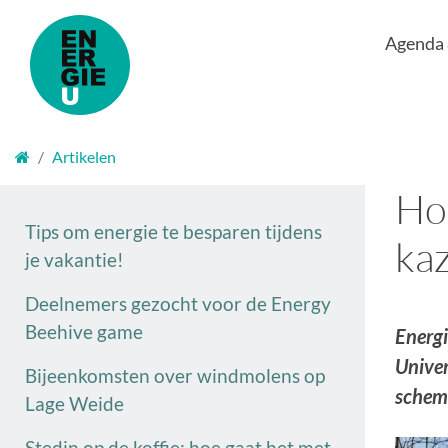
Agenda
Welkom
Artikelen
Hoe
Tips om energie te besparen tijdens
ka
je vakantie!
Deelnemers gezocht voor de Energy
Beehive game
Energi
Univer
Bijeenkomsten over windmolens op
schema
Lage Weide
Stedin op de koffie: hoe gaat het met