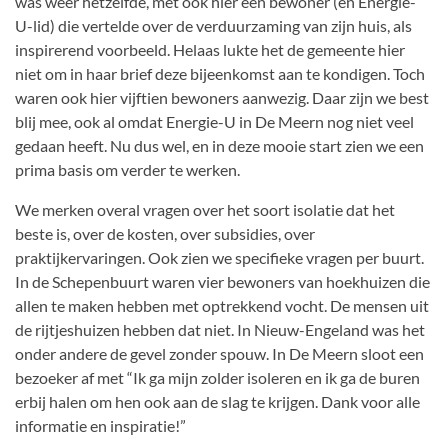
was weer hetzelfde, met ook hier een bewoner (en Energie-
U-lid) die vertelde over de verduurzaming van zijn huis, als
inspirerend voorbeeld. Helaas lukte het de gemeente hier
niet om in haar brief deze bijeenkomst aan te kondigen. Toch
waren ook hier vijftien bewoners aanwezig. Daar zijn we best
blij mee, ook al omdat Energie-U in De Meern nog niet veel
gedaan heeft. Nu dus wel, en in deze mooie start zien we een
prima basis om verder te werken.
We merken overal vragen over het soort isolatie dat het
beste is, over de kosten, over subsidies, over
praktijkervaringen. Ook zien we specifieke vragen per buurt.
In de Schepenbuurt waren vier bewoners van hoekhuizen die
allen te maken hebben met optrekkend vocht. De mensen uit
de rijtjeshuizen hebben dat niet. In Nieuw-Engeland was het
onder andere de gevel zonder spouw. In De Meern sloot een
bezoeker af met “Ik ga mijn zolder isoleren en ik ga de buren
erbij halen om hen ook aan de slag te krijgen. Dank voor alle
informatie en inspiratie!”